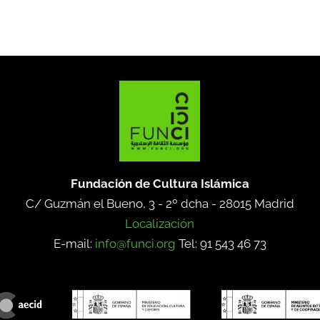
Fundación de Cultura Islámica
C/ Guzmán el Bueno, 3 - 2º dcha -
28015 Madrid
Localización
E-mail:
info@funci.org
Tel: 91 543 46 73