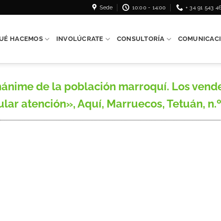
Sede
10:00 - 14:00
+ 34 91 543 4
UÉ HACEMOS
INVOLÚCRATE
CONSULTORÍA
COMUNICAC
ánime de la población marroquí. Los vended
lar atención», Aquí, Marruecos, Tetuán, n.º 8