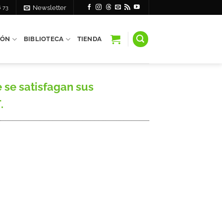
6 73
Newsletter
IÓN
BIBLIOTECA
TIENDA
 se satisfagan sus
.