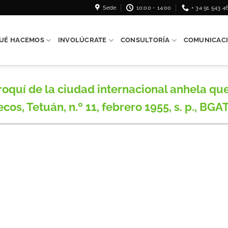
Sede
10:00 - 14:00
+ 34 91 543 4
UÉ HACEMOS
INVOLÚCRATE
CONSULTORÍA
COMUNICAC
oquí de la ciudad internacional anhela que
cos, Tetuán, n.º 11, febrero 1955, s. p., BGAT