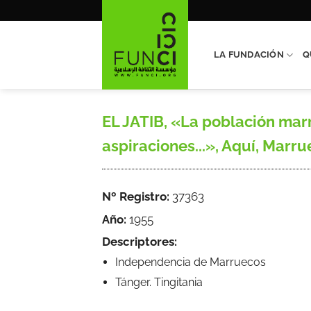
Saltar
al
contenido
LA FUNDACIÓN
Q
EL JATIB, «La población marr
aspiraciones...», Aquí, Marrue
Nº Registro:
37363
Año:
1955
Descriptores:
Independencia de Marruecos
Tánger. Tingitania