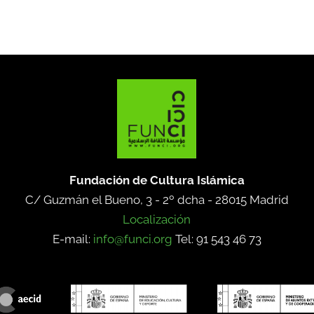
Fundación de Cultura Islámica
C/ Guzmán el Bueno, 3 - 2º dcha -
28015 Madrid
Localización
E-mail:
info@funci.org
Tel: 91 543 46 73