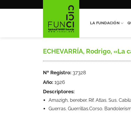
Saltar
al
contenido
LA FUNDACIÓN
Q
ECHEVARRÍA, Rodrigo, «La ca
Nº Registro:
37328
Año:
1926
Descriptores:
Amazigh, bereber. Rif. Atlas. Sus. Cab
Guerras. Guerrillas.Corso. Bandoleris