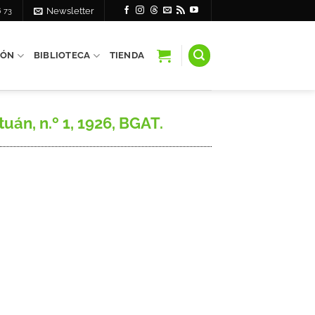
6 73
Newsletter
IÓN
BIBLIOTECA
TIENDA
án, n.º 1, 1926, BGAT.