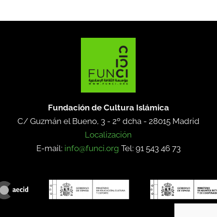
Fundación de Cultura Islámica
C/ Guzmán el Bueno, 3 - 2º dcha -
28015 Madrid
Localización
E-mail:
info@funci.org
Tel: 91 543 46 73