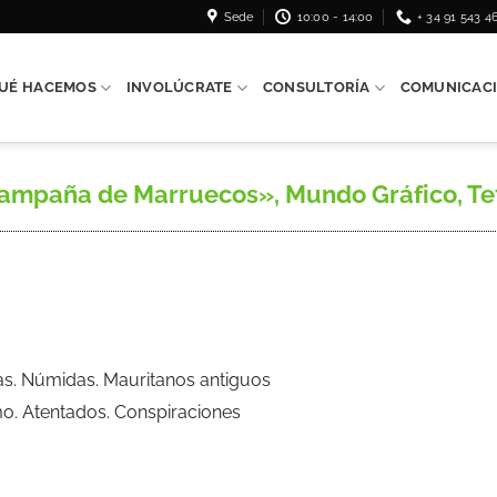
Sede
10:00 - 14:00
+ 34 91 543 4
UÉ HACEMOS
INVOLÚCRATE
CONSULTORÍA
COMUNICAC
mpaña de Marruecos», Mundo Gráfico, Tetu
ilas. Númidas. Mauritanos antiguos
mo. Atentados. Conspiraciones