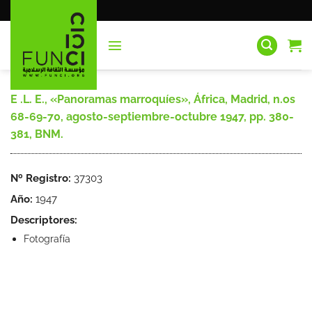
Saltar
al
contenido
E .L. E., «Panoramas marroquíes», África, Madrid, n.os
68-69-70, agosto-septiembre-octubre 1947, pp. 380-
381, BNM.
Nº Registro:
37303
Año:
1947
Descriptores:
Fotografía