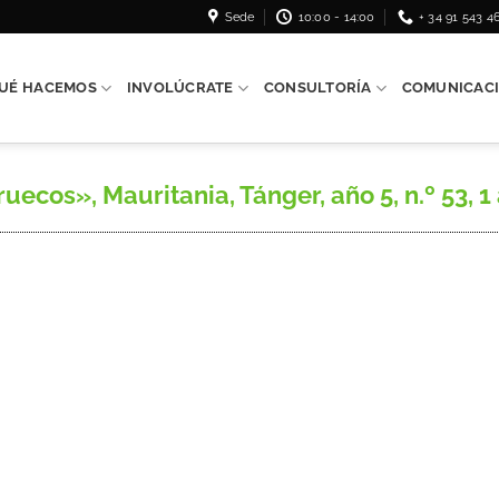
Sede
10:00 - 14:00
+ 34 91 543 4
UÉ HACEMOS
INVOLÚCRATE
CONSULTORÍA
COMUNICAC
uecos», Mauritania, Tánger, año 5, n.º 53, 1