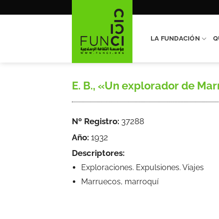
Saltar
al
contenido
LA FUNDACIÓN
Q
E. B., «Un explorador de Marr
Nº Registro:
37288
Año:
1932
Descriptores:
Exploraciones. Expulsiones. Viajes
Marruecos, marroquí