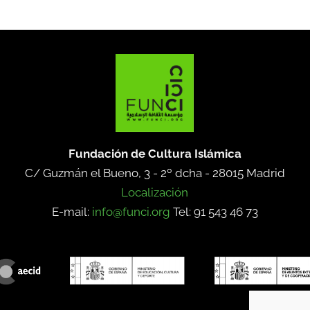
Fundación de Cultura Islámica
C/ Guzmán el Bueno, 3 - 2º dcha -
28015 Madrid
Localización
E-mail:
info@funci.org
Tel: 91 543 46 73